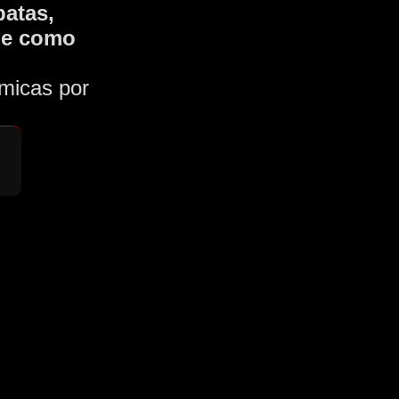
patas,
s e como
micas por