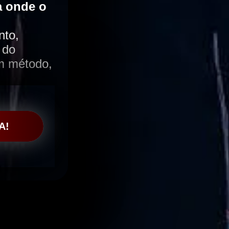
a onde o
nto,
 do
om método,
A!