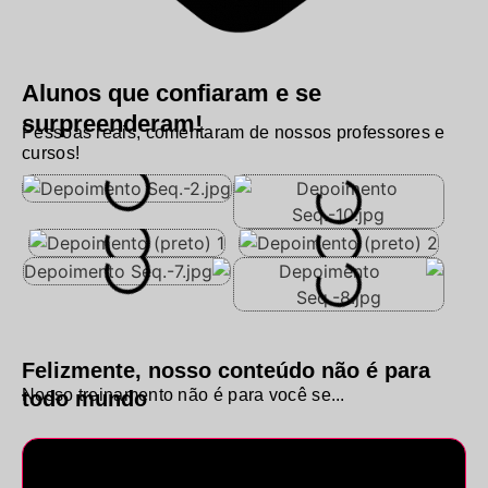
Alunos que confiaram e se
surpreenderam!
Pessoas reais, comentaram de nossos professores e
cursos!
Felizmente, nosso conteúdo não é para
Nosso treinamento não é para você se...
todo mundo